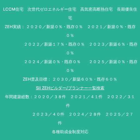
LCCM住宅 次世代ゼロエネルギー住宅 高気密高断熱住宅 長期優良住
宅
ZEH実績： ２０２０／新築０％・既存０％ ２０２１／新築０％・既存
０％
２０２２／新築１７％・既存０％ ２０２３／新築６％・既存
０％
２０２４／新築０％・既存０％ ２０２５／新築０％・既存
０％
ZEH普及目標： ２０３０／新築６０％・既存６０％
SII ZEHビルダー/プランナー一覧検索
年間建築総数：２０２０／３８件 ２０２１／４１件 ２０２２／３１
件
２０２３／４０件 ２０２４／２８件 ２０２５／２７
件
各種助成金制度対応