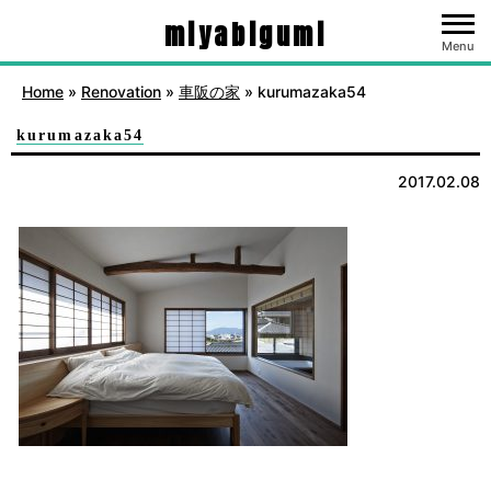
miyabigumi
Menu
Home
»
Renovation
»
車阪の家
»
kurumazaka54
kurumazaka54
2017.02.08