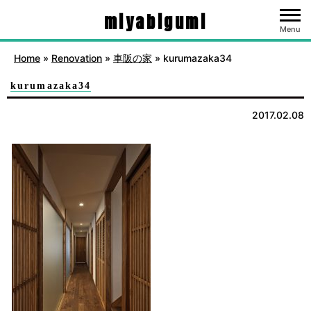
miyabigumi
Menu
Home
»
Renovation
»
車阪の家
»
kurumazaka34
kurumazaka34
2017.02.08