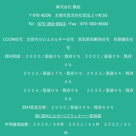
株式会社 雅組
〒615-8206 京都市西京区松室追上ゲ町33
Tel：
075-393-9922
／Fax：075-393-8500
LCCM住宅 次世代ゼロエネルギー住宅 高気密高断熱住宅 長期優良住
宅
ZEH実績： ２０２０／新築０％・既存０％ ２０２１／新築０％・既存
０％
２０２２／新築１７％・既存０％ ２０２３／新築６％・既存
０％
２０２４／新築０％・既存０％ ２０２５／新築０％・既存
０％
ZEH普及目標： ２０３０／新築６０％・既存６０％
SII ZEHビルダー/プランナー一覧検索
年間建築総数：２０２０／３８件 ２０２１／４１件 ２０２２／３１
件