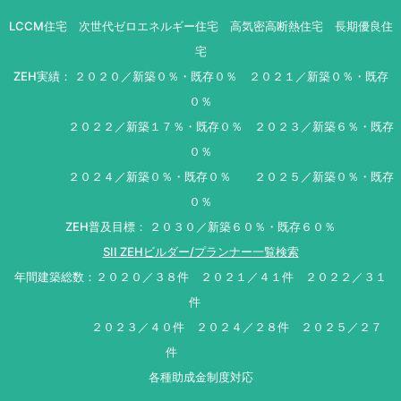
LCCM住宅 次世代ゼロエネルギー住宅 高気密高断熱住宅 長期優良住
宅
ZEH実績： ２０２０／新築０％・既存０％ ２０２１／新築０％・既存
０％
２０２２／新築１７％・既存０％ ２０２３／新築６％・既存
０％
２０２４／新築０％・既存０％ ２０２５／新築０％・既存
０％
ZEH普及目標： ２０３０／新築６０％・既存６０％
SII ZEHビルダー/プランナー一覧検索
年間建築総数：２０２０／３８件 ２０２１／４１件 ２０２２／３１
件
２０２３／４０件 ２０２４／２８件 ２０２５／２７
件
各種助成金制度対応