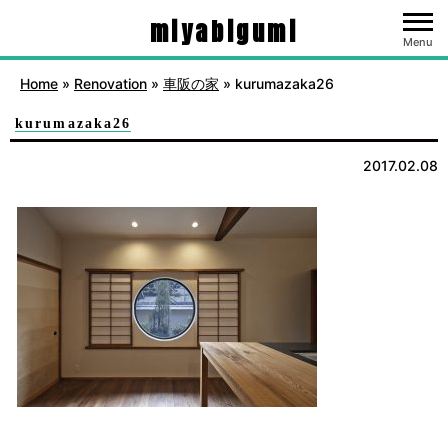
miyabigumi
Menu
Home
»
Renovation
»
車阪の家
»
kurumazaka26
kurumazaka26
2017.02.08