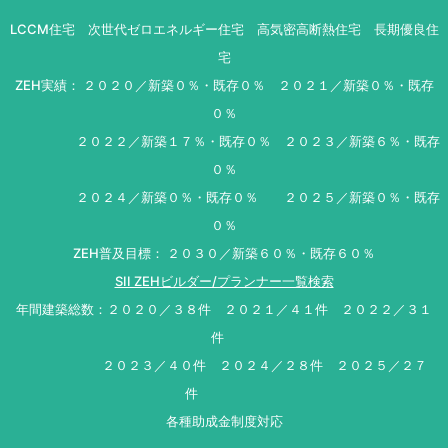
LCCM住宅 次世代ゼロエネルギー住宅 高気密高断熱住宅 長期優良住
宅
ZEH実績： ２０２０／新築０％・既存０％ ２０２１／新築０％・既存
０％
２０２２／新築１７％・既存０％ ２０２３／新築６％・既存
０％
２０２４／新築０％・既存０％ ２０２５／新築０％・既存
０％
ZEH普及目標： ２０３０／新築６０％・既存６０％
SII ZEHビルダー/プランナー一覧検索
年間建築総数：２０２０／３８件 ２０２１／４１件 ２０２２／３１
件
２０２３／４０件 ２０２４／２８件 ２０２５／２７
件
各種助成金制度対応