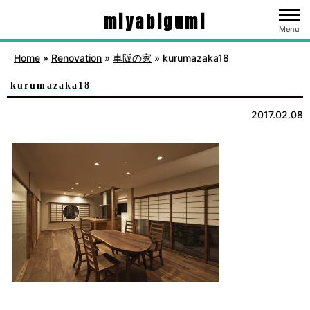
miyabigumi
Menu
Home
»
Renovation
»
車阪の家
»
kurumazaka18
kurumazaka18
2017.02.08