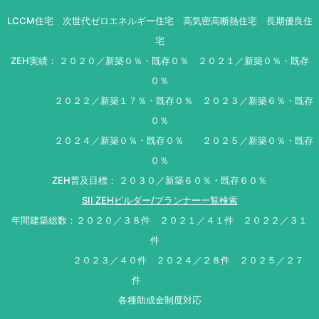
LCCM住宅 次世代ゼロエネルギー住宅 高気密高断熱住宅 長期優良住
宅
ZEH実績： ２０２０／新築０％・既存０％ ２０２１／新築０％・既存
０％
２０２２／新築１７％・既存０％ ２０２３／新築６％・既存
０％
２０２４／新築０％・既存０％ ２０２５／新築０％・既存
０％
ZEH普及目標： ２０３０／新築６０％・既存６０％
SII ZEHビルダー/プランナー一覧検索
年間建築総数：２０２０／３８件 ２０２１／４１件 ２０２２／３１
件
２０２３／４０件 ２０２４／２８件 ２０２５／２７
件
各種助成金制度対応