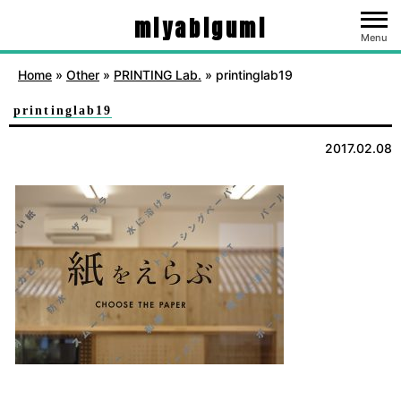
miyabigumi
Menu
Home
»
Other
»
PRINTING Lab.
»
printinglab19
printinglab19
2017.02.08