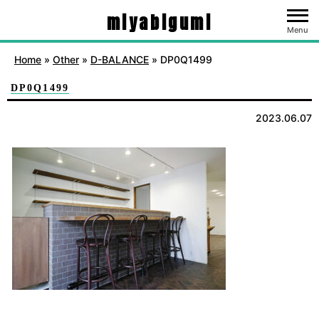
miyabigumi
Menu
Home
»
Other
»
D-BALANCE
»
DP0Q1499
DP0Q1499
2023.06.07