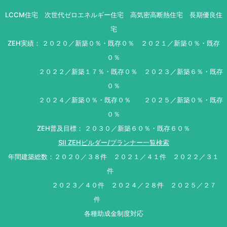
LCCM住宅 次世代ゼロエネルギー住宅 高気密高断熱住宅 長期優良住
宅
ZEH実績： ２０２０／新築０％・既存０％ ２０２１／新築０％・既存
０％
２０２２／新築１７％・既存０％ ２０２３／新築６％・既存
０％
２０２４／新築０％・既存０％ ２０２５／新築０％・既存
０％
ZEH普及目標： ２０３０／新築６０％・既存６０％
SII ZEHビルダー/プランナー一覧検索
年間建築総数：２０２０／３８件 ２０２１／４１件 ２０２２／３１
件
２０２３／４０件 ２０２４／２８件 ２０２５／２７
件
各種助成金制度対応