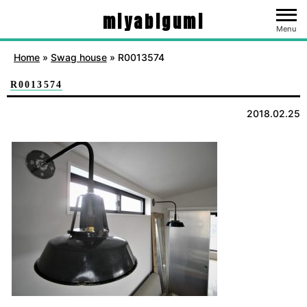
miyabigumi
Menu
Home
»
Swag house
»
R0013574
R0013574
2018.02.25