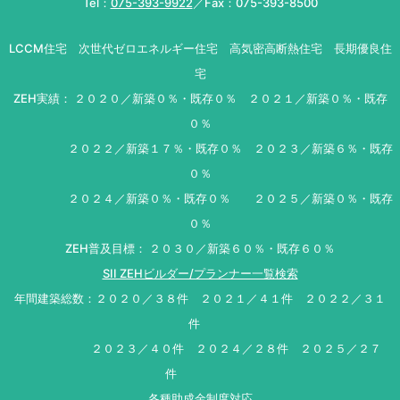
Tel：
075-393-9922
／Fax：075-393-8500
LCCM住宅 次世代ゼロエネルギー住宅 高気密高断熱住宅 長期優良住
宅
ZEH実績： ２０２０／新築０％・既存０％ ２０２１／新築０％・既存
０％
２０２２／新築１７％・既存０％ ２０２３／新築６％・既存
０％
２０２４／新築０％・既存０％ ２０２５／新築０％・既存
０％
ZEH普及目標： ２０３０／新築６０％・既存６０％
SII ZEHビルダー/プランナー一覧検索
年間建築総数：２０２０／３８件 ２０２１／４１件 ２０２２／３１
件
２０２３／４０件 ２０２４／２８件 ２０２５／２７
件
各種助成金制度対応