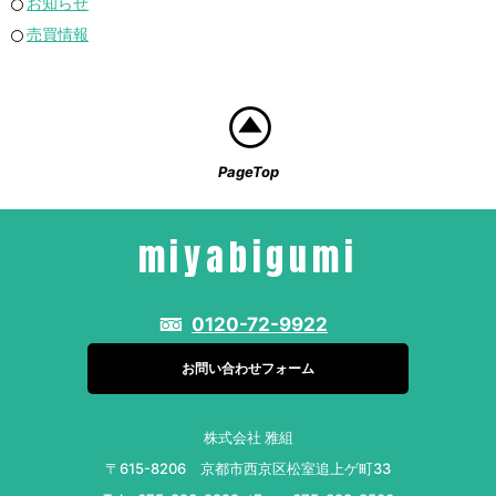
お知らせ
売買情報
PageTop
miyabigumi
0120-72-9922
お問い合わせフォーム
株式会社 雅組
〒615-8206 京都市西京区松室追上ゲ町33