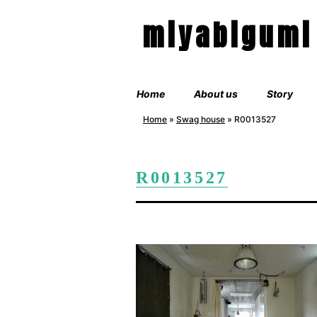
miyabigumi
Home
About us
Story
Home
»
Swag house
»
R0013527
R0013527