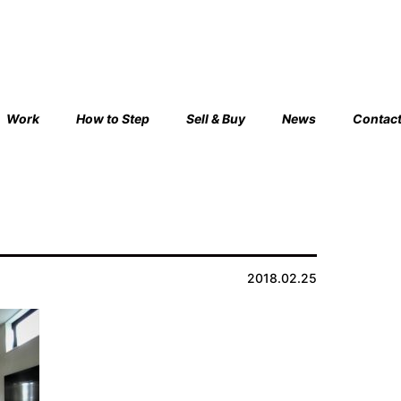
Work
How to Step
Sell & Buy
News
Contac
2018.02.25