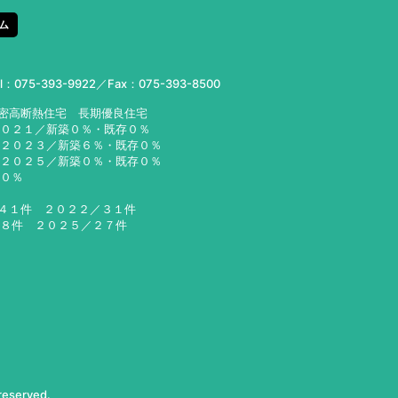
ム
el：
075-393-9922
／Fax：075-393-8500
気密高断熱住宅 長期優良住宅
２０２１／新築０％・既存０％
２３／新築６％・既存０％
２５／新築０％・既存０％
６０％
／４１件 ２０２２／３１件
２８件 ２０２５／２７件
 reserved.