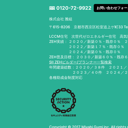
0120-72-9922
お問い合わせフォー
株式会社 雅組
〒615-8206 京都市西京区松室追上ゲ町33
T
LCCM住宅 次世代ゼロエネルギー住宅 高
ZEH実績： ２０２０／新築０％・既存０％ 
２０２２／新築１７％・既存０％ ２０
２０２４／新築０％・既存０％ ２０
ZEH普及目標： ２０３０／新築６０％・既存
SII ZEHビルダー/プランナー一覧検索
年間建築総数：２０２０／３８件 ２０２１
２０２３／４０件 ２０２４／
各種助成金制度対応
Copyright © 2017 Miyabi Gumi inc. All rights