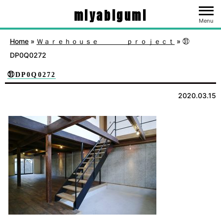
miyabigumi
Menu
Home
»
Ｗａｒｅｈｏｕｓｅ ｐｒｏｊｅｃｔ
»
㉛
DP0Q0272
㉛DP0Q0272
2020.03.15