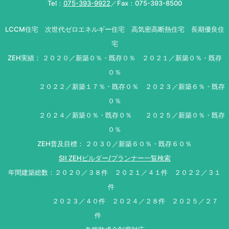
Tel：
075-393-9922
／Fax：075-393-8500
LCCM住宅 次世代ゼロエネルギー住宅 高気密高断熱住宅 長期優良住
宅
ZEH実績： ２０２０／新築０％・既存０％ ２０２１／新築０％・既存
０％
２０２２／新築１７％・既存０％ ２０２３／新築６％・既存
０％
２０２４／新築０％・既存０％ ２０２５／新築０％・既存
０％
ZEH普及目標： ２０３０／新築６０％・既存６０％
SII ZEHビルダー/プランナー一覧検索
年間建築総数：２０２０／３８件 ２０２１／４１件 ２０２２／３１
件
２０２３／４０件 ２０２４／２８件 ２０２５／２７
件