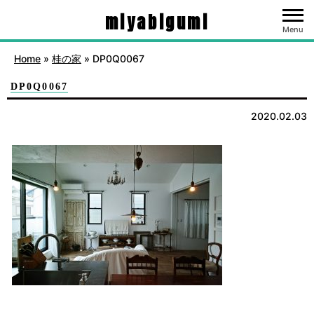
miyabigumi
Menu
Home
»
桂の家
»
DP0Q0067
DP0Q0067
2020.02.03