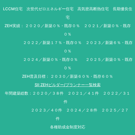
LCCM住宅 次世代ゼロエネルギー住宅 高気密高断熱住宅 長期優良住
宅
ZEH実績： ２０２０／新築０％・既存０％ ２０２１／新築０％・既存
０％
２０２２／新築１７％・既存０％ ２０２３／新築６％・既存
０％
２０２４／新築０％・既存０％ ２０２５／新築０％・既存
０％
ZEH普及目標： ２０３０／新築６０％・既存６０％
SII ZEHビルダー/プランナー一覧検索
年間建築総数：２０２０／３８件 ２０２１／４１件 ２０２２／３１
件
２０２３／４０件 ２０２４／２８件 ２０２５／２７
件
各種助成金制度対応