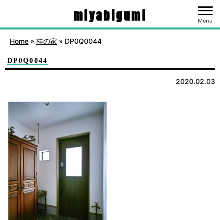
miyabigumi
Menu
Home
»
桂の家
»
DP0Q0044
DP0Q0044
2020.02.03