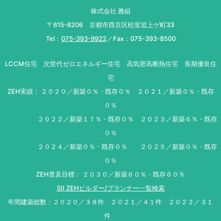
株式会社 雅組
〒615-8206 京都市西京区松室追上ゲ町33
Tel：
075-393-9922
／Fax：075-393-8500
LCCM住宅 次世代ゼロエネルギー住宅 高気密高断熱住宅 長期優良住
宅
ZEH実績： ２０２０／新築０％・既存０％ ２０２１／新築０％・既存
０％
２０２２／新築１７％・既存０％ ２０２３／新築６％・既存
０％
２０２４／新築０％・既存０％ ２０２５／新築０％・既存
０％
ZEH普及目標： ２０３０／新築６０％・既存６０％
SII ZEHビルダー/プランナー一覧検索
年間建築総数：２０２０／３８件 ２０２１／４１件 ２０２２／３１
件