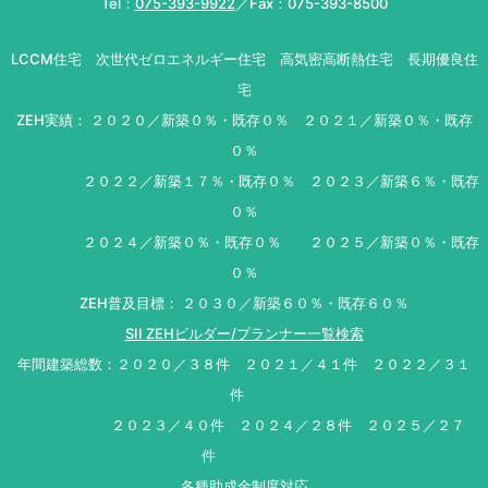
Tel：
075-393-9922
／Fax：075-393-8500
LCCM住宅 次世代ゼロエネルギー住宅 高気密高断熱住宅 長期優良住
宅
ZEH実績： ２０２０／新築０％・既存０％ ２０２１／新築０％・既存
０％
２０２２／新築１７％・既存０％ ２０２３／新築６％・既存
０％
２０２４／新築０％・既存０％ ２０２５／新築０％・既存
０％
ZEH普及目標： ２０３０／新築６０％・既存６０％
SII ZEHビルダー/プランナー一覧検索
年間建築総数：２０２０／３８件 ２０２１／４１件 ２０２２／３１
件
２０２３／４０件 ２０２４／２８件 ２０２５／２７
件
各種助成金制度対応