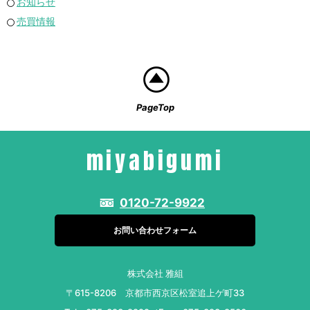
お知らせ
売買情報
PageTop
miyabigumi
0120-72-9922
お問い合わせフォーム
株式会社 雅組
〒615-8206 京都市西京区松室追上ゲ町33