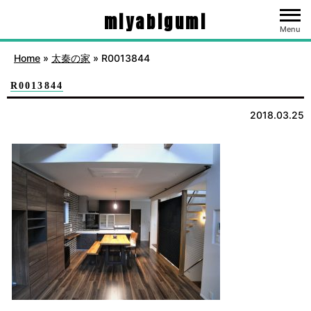
miyabigumi
Menu
Home
»
太秦の家
»
R0013844
R0013844
2018.03.25