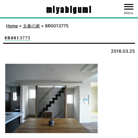
miyabigumi
Menu
Home
»
太秦の家
»
8R0013775
8R0013775
2018.03.25