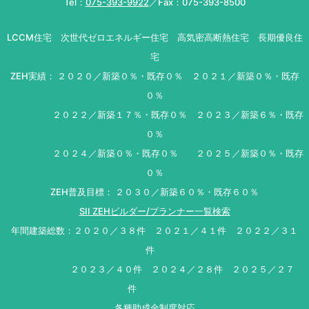
Tel：
075-393-9922
／Fax：075-393-8500
LCCM住宅 次世代ゼロエネルギー住宅 高気密高断熱住宅 長期優良住
宅
ZEH実績： ２０２０／新築０％・既存０％ ２０２１／新築０％・既存
０％
２０２２／新築１７％・既存０％ ２０２３／新築６％・既存
０％
２０２４／新築０％・既存０％ ２０２５／新築０％・既存
０％
ZEH普及目標： ２０３０／新築６０％・既存６０％
SII ZEHビルダー/プランナー一覧検索
年間建築総数：２０２０／３８件 ２０２１／４１件 ２０２２／３１
件
２０２３／４０件 ２０２４／２８件 ２０２５／２７
件
各種助成金制度対応