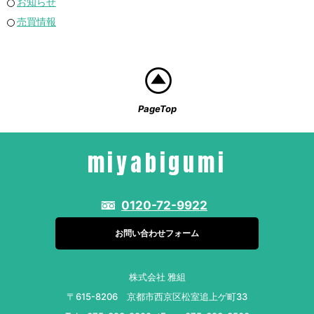
お知らせ
売買情報
PageTop
miyabigumi
0120-72-9922
お問い合わせフォーム
株式会社 雅組
〒615-8206 京都市西京区松室追上ゲ町33