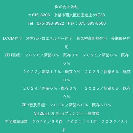
株式会社 雅組
〒615-8206 京都市西京区松室追上ゲ町33
Tel：
075-393-9922
／Fax：075-393-8500
LCCM住宅 次世代ゼロエネルギー住宅 高気密高断熱住宅 長期優良住
宅
ZEH実績： ２０２０／新築０％・既存０％ ２０２１／新築０％・既存
０％
２０２２／新築１７％・既存０％ ２０２３／新築６％・既存
０％
２０２４／新築０％・既存０％ ２０２５／新築０％・既存
０％
ZEH普及目標： ２０３０／新築６０％・既存６０％
SII ZEHビルダー/プランナー一覧検索
年間建築総数：２０２０／３８件 ２０２１／４１件 ２０２２／３１
件