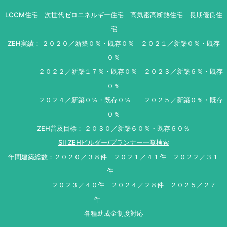
LCCM住宅 次世代ゼロエネルギー住宅 高気密高断熱住宅 長期優良住
宅
ZEH実績： ２０２０／新築０％・既存０％ ２０２１／新築０％・既存
０％
２０２２／新築１７％・既存０％ ２０２３／新築６％・既存
０％
２０２４／新築０％・既存０％ ２０２５／新築０％・既存
０％
ZEH普及目標： ２０３０／新築６０％・既存６０％
SII ZEHビルダー/プランナー一覧検索
年間建築総数：２０２０／３８件 ２０２１／４１件 ２０２２／３１
件
２０２３／４０件 ２０２４／２８件 ２０２５／２７
件
各種助成金制度対応