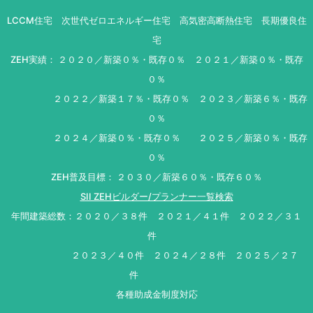
LCCM住宅 次世代ゼロエネルギー住宅 高気密高断熱住宅 長期優良住
宅
ZEH実績： ２０２０／新築０％・既存０％ ２０２１／新築０％・既存
０％
２０２２／新築１７％・既存０％ ２０２３／新築６％・既存
０％
２０２４／新築０％・既存０％ ２０２５／新築０％・既存
０％
ZEH普及目標： ２０３０／新築６０％・既存６０％
SII ZEHビルダー/プランナー一覧検索
年間建築総数：２０２０／３８件 ２０２１／４１件 ２０２２／３１
件
２０２３／４０件 ２０２４／２８件 ２０２５／２７
件
各種助成金制度対応