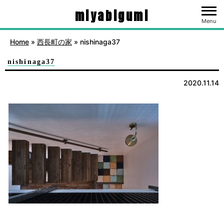
miyabigumi
Menu
Home
»
西長町の家
»
nishinaga37
nishinaga37
2020.11.14