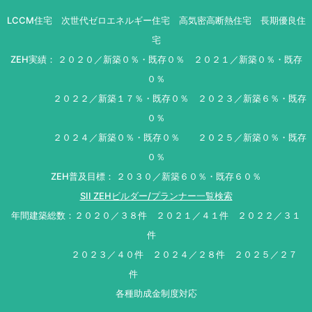
LCCM住宅 次世代ゼロエネルギー住宅 高気密高断熱住宅 長期優良住
宅
ZEH実績： ２０２０／新築０％・既存０％ ２０２１／新築０％・既存
０％
２０２２／新築１７％・既存０％ ２０２３／新築６％・既存
０％
２０２４／新築０％・既存０％ ２０２５／新築０％・既存
０％
ZEH普及目標： ２０３０／新築６０％・既存６０％
SII ZEHビルダー/プランナー一覧検索
年間建築総数：２０２０／３８件 ２０２１／４１件 ２０２２／３１
件
２０２３／４０件 ２０２４／２８件 ２０２５／２７
件
各種助成金制度対応