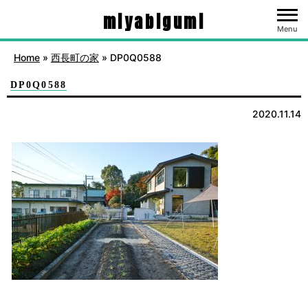
miyabigumi
Menu
Home
»
西長町の家
»
DP0Q0588
DP0Q0588
2020.11.14