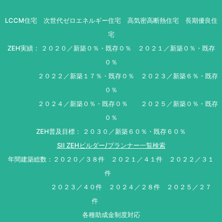
LCCM住宅 次世代ゼロエネルギー住宅 高気密高断熱住宅 長期優良住
宅
ZEH実績： ２０２０／新築０％・既存０％ ２０２１／新築０％・既存
０％
２０２２／新築１７％・既存０％ ２０２３／新築６％・既存
０％
２０２４／新築０％・既存０％ ２０２５／新築０％・既存
０％
ZEH普及目標： ２０３０／新築６０％・既存６０％
SII ZEHビルダー/プランナー一覧検索
年間建築総数：２０２０／３８件 ２０２１／４１件 ２０２２／３１
件
２０２３／４０件 ２０２４／２８件 ２０２５／２７
件
各種助成金制度対応