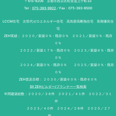
〒615-8206 京都市西京区松室追上ゲ町33
Tel：
075-393-9922
／Fax：075-393-8500
LCCM住宅 次世代ゼロエネルギー住宅 高気密高断熱住宅 長期優良住
宅
ZEH実績： ２０２０／新築０％・既存０％ ２０２１／新築０％・既存
０％
２０２２／新築１７％・既存０％ ２０２３／新築６％・既存
０％
２０２４／新築０％・既存０％ ２０２５／新築０％・既存
０％
ZEH普及目標： ２０３０／新築６０％・既存６０％
SII ZEHビルダー/プランナー一覧検索
年間建築総数：２０２０／３８件 ２０２１／４１件 ２０２２／３１
件
２０２３／４０件 ２０２４／２８件 ２０２５／２７
件