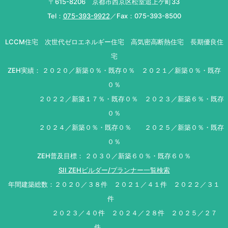
〒615-8206 京都市西京区松室追上ゲ町33
Tel：
075-393-9922
／Fax：075-393-8500
LCCM住宅 次世代ゼロエネルギー住宅 高気密高断熱住宅 長期優良住
宅
ZEH実績： ２０２０／新築０％・既存０％ ２０２１／新築０％・既存
０％
２０２２／新築１７％・既存０％ ２０２３／新築６％・既存
０％
２０２４／新築０％・既存０％ ２０２５／新築０％・既存
０％
ZEH普及目標： ２０３０／新築６０％・既存６０％
SII ZEHビルダー/プランナー一覧検索
年間建築総数：２０２０／３８件 ２０２１／４１件 ２０２２／３１
件
２０２３／４０件 ２０２４／２８件 ２０２５／２７
件