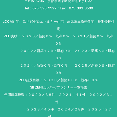
〒615-8206 京都市西京区松室追上ゲ町33
Tel：
075-393-9922
／Fax：075-393-8500
LCCM住宅 次世代ゼロエネルギー住宅 高気密高断熱住宅 長期優良住
宅
ZEH実績： ２０２０／新築０％・既存０％ ２０２１／新築０％・既存
０％
２０２２／新築１７％・既存０％ ２０２３／新築６％・既存
０％
２０２４／新築０％・既存０％ ２０２５／新築０％・既存
０％
ZEH普及目標： ２０３０／新築６０％・既存６０％
SII ZEHビルダー/プランナー一覧検索
年間建築総数：２０２０／３８件 ２０２１／４１件 ２０２２／３１
件
２０２３／４０件 ２０２４／２８件 ２０２５／２７
件