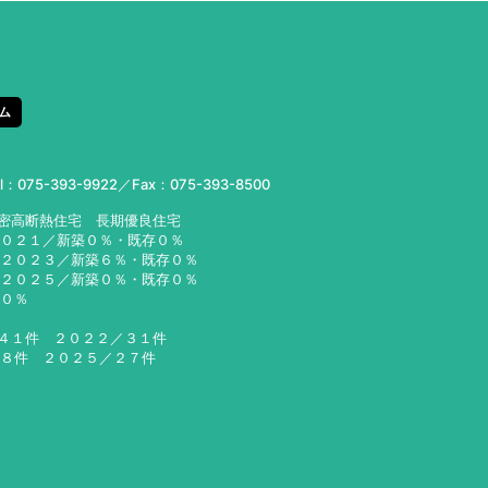
ム
el：
075-393-9922
／Fax：075-393-8500
気密高断熱住宅 長期優良住宅
２０２１／新築０％・既存０％
２３／新築６％・既存０％
２５／新築０％・既存０％
６０％
／４１件 ２０２２／３１件
２８件 ２０２５／２７件