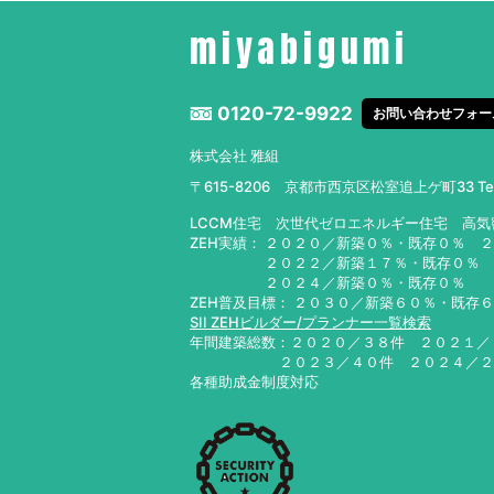
miyabigumi
0120-72-9922
お問い合わせフォー
株式会社 雅組
〒615-8206 京都市西京区松室追上ゲ町33
T
LCCM住宅 次世代ゼロエネルギー住宅 高
ZEH実績： ２０２０／新築０％・既存０％ 
２０２２／新築１７％・既存０％ ２０
２０２４／新築０％・既存０％ ２０
ZEH普及目標： ２０３０／新築６０％・既存
SII ZEHビルダー/プランナー一覧検索
年間建築総数：２０２０／３８件 ２０２１
２０２３／４０件 ２０２４／
各種助成金制度対応