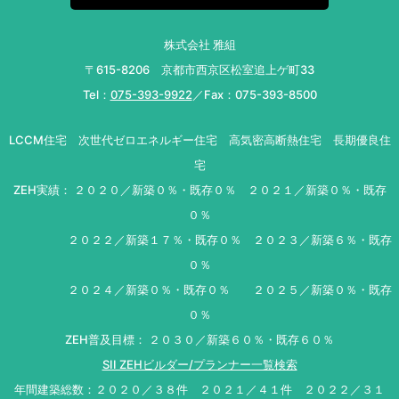
株式会社 雅組
〒615-8206 京都市西京区松室追上ゲ町33
Tel：
075-393-9922
／Fax：075-393-8500
LCCM住宅 次世代ゼロエネルギー住宅 高気密高断熱住宅 長期優良住
宅
ZEH実績： ２０２０／新築０％・既存０％ ２０２１／新築０％・既存
０％
２０２２／新築１７％・既存０％ ２０２３／新築６％・既存
０％
２０２４／新築０％・既存０％ ２０２５／新築０％・既存
０％
ZEH普及目標： ２０３０／新築６０％・既存６０％
SII ZEHビルダー/プランナー一覧検索
年間建築総数：２０２０／３８件 ２０２１／４１件 ２０２２／３１