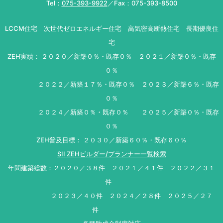
Tel：
075-393-9922
／Fax：075-393-8500
LCCM住宅 次世代ゼロエネルギー住宅 高気密高断熱住宅 長期優良住
宅
ZEH実績： ２０２０／新築０％・既存０％ ２０２１／新築０％・既存
０％
２０２２／新築１７％・既存０％ ２０２３／新築６％・既存
０％
２０２４／新築０％・既存０％ ２０２５／新築０％・既存
０％
ZEH普及目標： ２０３０／新築６０％・既存６０％
SII ZEHビルダー/プランナー一覧検索
年間建築総数：２０２０／３８件 ２０２１／４１件 ２０２２／３１
件
２０２３／４０件 ２０２４／２８件 ２０２５／２７
件