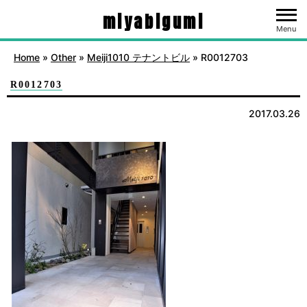
miyabigumi
Menu
Home
»
Other
»
Meiji1010 テナントビル
»
R0012703
R0012703
2017.03.26