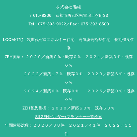
株式会社 雅組
〒615-8206 京都市西京区松室追上ゲ町33
Tel：
075-393-9922
／Fax：075-393-8500
LCCM住宅 次世代ゼロエネルギー住宅 高気密高断熱住宅 長期優良住
宅
ZEH実績： ２０２０／新築０％・既存０％ ２０２１／新築０％・既存
０％
２０２２／新築１７％・既存０％ ２０２３／新築６％・既存
０％
２０２４／新築０％・既存０％ ２０２５／新築０％・既存
０％
ZEH普及目標： ２０３０／新築６０％・既存６０％
SII ZEHビルダー/プランナー一覧検索
年間建築総数：２０２０／３８件 ２０２１／４１件 ２０２２／３１
件