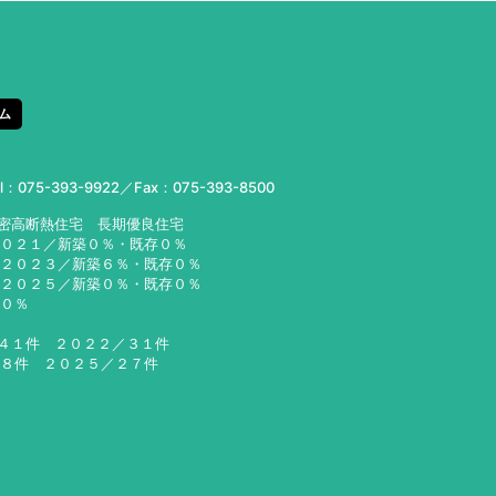
ム
el：
075-393-9922
／Fax：075-393-8500
気密高断熱住宅 長期優良住宅
２０２１／新築０％・既存０％
２３／新築６％・既存０％
２５／新築０％・既存０％
６０％
／４１件 ２０２２／３１件
２８件 ２０２５／２７件