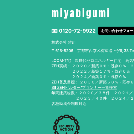
miyabigumi
0120-72-9922
お問い合わせフォー
株式会社 雅組
〒615-8206 京都市西京区松室追上ゲ町33
T
LCCM住宅 次世代ゼロエネルギー住宅 高
ZEH実績： ２０２０／新築０％・既存０％ 
２０２２／新築１７％・既存０％ ２０
２０２４／新築０％・既存０％ ２０
ZEH普及目標： ２０３０／新築６０％・既存
SII ZEHビルダー/プランナー一覧検索
年間建築総数：２０２０／３８件 ２０２１
２０２３／４０件 ２０２４／
各種助成金制度対応