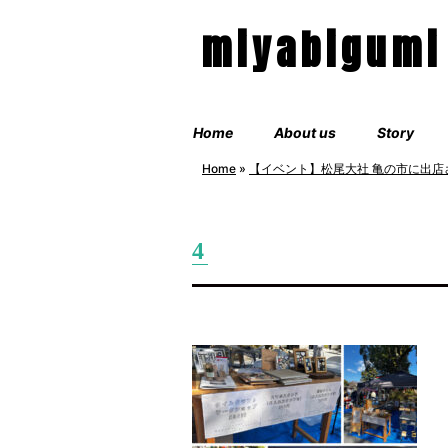
miyabigumi
Home
About us
Story
Home
»
【イベント】松尾大社 亀の市に出店
4