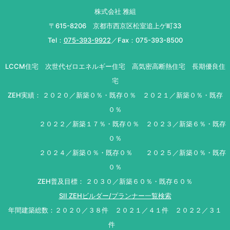
株式会社 雅組
〒615-8206 京都市西京区松室追上ゲ町33
Tel：
075-393-9922
／Fax：075-393-8500
LCCM住宅 次世代ゼロエネルギー住宅 高気密高断熱住宅 長期優良住
宅
ZEH実績： ２０２０／新築０％・既存０％ ２０２１／新築０％・既存
０％
２０２２／新築１７％・既存０％ ２０２３／新築６％・既存
０％
２０２４／新築０％・既存０％ ２０２５／新築０％・既存
０％
ZEH普及目標： ２０３０／新築６０％・既存６０％
SII ZEHビルダー/プランナー一覧検索
年間建築総数：２０２０／３８件 ２０２１／４１件 ２０２２／３１
件