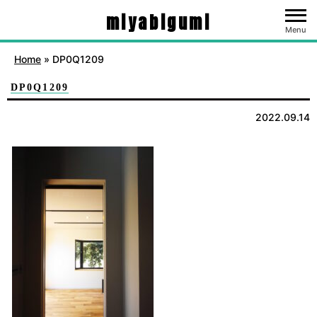
miyabigumi
Menu
Home
»
DP0Q1209
DP0Q1209
2022.09.14